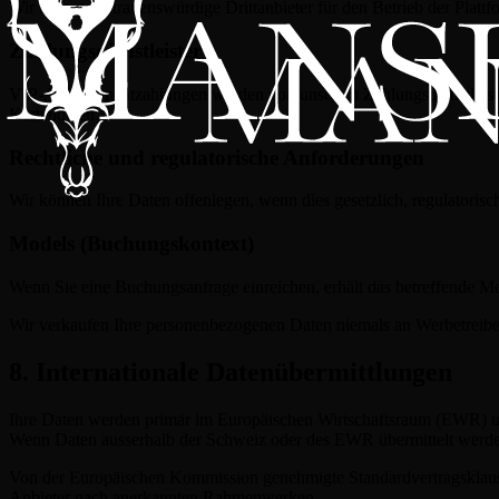
Wir nutzen vertrauenswürdige Drittanbieter für den Betrieb der Plattf
Zahlungsdienstleister
VIP-Abonnementzahlungen werden von unserem Zahlungsdienstleister
Kartendaten.
Rechtliche und regulatorische Anforderungen
Wir können Ihre Daten offenlegen, wenn dies gesetzlich, regulatorisc
Models (Buchungskontext)
Wenn Sie eine Buchungsanfrage einreichen, erhält das betreffende M
Wir verkaufen Ihre personenbezogenen Daten niemals an Werbetreibe
8. Internationale Datenübermittlungen
Ihre Daten werden primär im Europäischen Wirtschaftsraum (EWR) und 
Wenn Daten ausserhalb der Schweiz oder des EWR übermittelt werden
Von der Europäischen Kommission genehmigte Standardvertragsklause
Anbieter nach anerkannten Rahmenwerken.