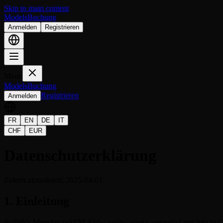
Skip to main content
Models
Buchung
Anmelden
Registrieren
Menu
Models
Buchung
Registrieren
Anmelden
FR
EN
DE
IT
CHF
EUR
Datenschutzerklärung
Zuletzt aktualisiert: 2025-04-01
1. Einleitung
Brillith’s Mansion («SEM Sàrl», «wir», «uns», «unser»), mit Sitz in Ge