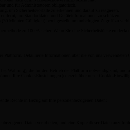
bar und für Administratoren obligatorisch.
g, um Sicherheitsvorfälle zu erkennen und darauf zu reagieren.
ntfernt, um Standortdaten und Geräteinformationen zu schützen.
(30 Minuten Gültigkeit) bereitgestellt, um unbefugten Zugriff zu verhi
hermethode zu 100 % sicher. Wenn Sie eine Sicherheitslücke entdecken,
r Plattform. Detaillierte Informationen über die von uns verwendeten
, Währung), die für den Betrieb der Plattform notwendig sind, und opt
können Ihre Cookie-Einstellungen jederzeit über unser Cookie-Einwill
de Rechte in Bezug auf Ihre personenbezogenen Daten:
onenbezogenen Daten verarbeiten, und eine Kopie dieser Daten anzuford