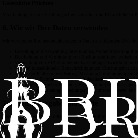
Gesetzliche Pflichten
Verarbeitung, die zur Erfüllung schweizerischer und EU-rechtlicher
6. Wie wir Ihre Daten verwenden
Wir verwenden Ihre personenbezogenen Daten zu folgenden Zwecke
Erstellung und Verwaltung Ihres Kontos, Authentifizierung Ihre
Bearbeitung und Vermittlung von Buchungsanfragen zwischen 
Verwaltung von VIP-Abonnements, Zahlungsabwicklung und 
Versand transaktionaler Benachrichtigungen (Buchungsbestäti
Schutz der Plattform vor Betrug, Missbrauch und unbefugtem 
Analyse der Plattformnutzung durch datenschutzfreundliche Ana
Erfüllung gesetzlicher Pflichten, Beantwortung rechtmässige
Versand von Marketing-Mitteilungen über unsere Dienste, aussch
7. Datenweitergabe und Dritte
Wir verkaufen, vermieten oder handeln nicht mit Ihren personenbezog
Dienstleister