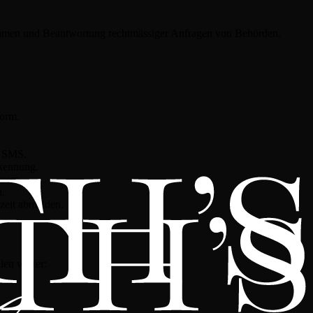
snahmen und Beantwortung rechtmässiger Anfragen von Behörden.
form.
r SMS.
rkennung.
sern.
n.
rzeit abmelden.
len weiter: