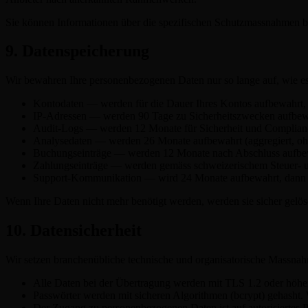
Sie können Informationen über die spezifischen Schutzmassnahmen bei
9. Datenspeicherung
Wir bewahren Ihre personenbezogenen Daten nur so lange auf, wie es fü
Kontodaten — werden für die Dauer Ihres Kontos aufbewahrt, 
IP-Adressen — werden 90 Tage zu Sicherheitszwecken aufbewah
Audit-Logs — werden 12 Monate für Sicherheit und Compliance
Analysedaten — werden 26 Monate aufbewahrt (aggregiert, ohne
Buchungseinträge — werden 12 Monate nach Abschluss aufbewah
Zahlungseinträge — werden gemäss schweizerischem Steuer- un
Support-Kommunikation — wird 24 Monate aufbewahrt, dann 
Wenn Ihre Daten nicht mehr benötigt werden, werden sie sicher gelös
10. Datensicherheit
Wir setzen branchenübliche technische und organisatorische Massna
Alle Daten bei der Übertragung werden mit TLS 1.2 oder höher 
Passwörter werden mit sicheren Algorithmen (bcrypt) gehasht. 
Der Zugang zu personenbezogenen Daten ist auf autorisiertes 