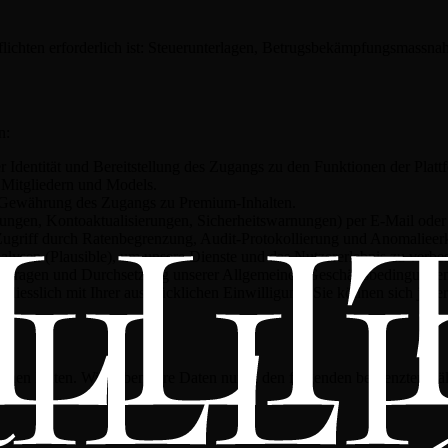
 Pflichten erforderlich ist: Steuerunterlagen, Betrugsbekämpfungsmas
n:
r Identität und Bereitstellung des Zugangs zu den Funktionen der Platt
Mitgliedern und Models.
Gewährung des Zugangs zu Premium-Inhalten.
gungen, Kontoaktualisierungen, Sicherheitswarnungen) per E-Mail ode
Zugriff durch Ratenbegrenzung, Audit-Protokollierung und Anomaliee
lysen (Plausible), um unsere Dienste und das Nutzererlebnis zu verbes
r Anfragen und Durchsetzung unserer Allgemeinen Geschäftsbedingunge
liesslich mit Ihrer ausdrücklichen Einwilligung. Sie können sich jede
enen Daten. Wir geben Ihre Daten nur in den folgenden begrenzten Fäl