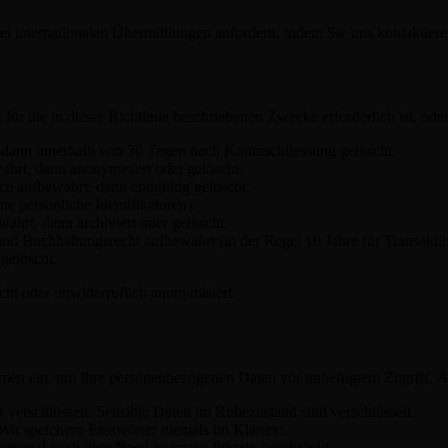
 internationalen Übermittlungen anfordern, indem Sie uns kontaktiere
r die in dieser Richtlinie beschriebenen Zwecke erforderlich ist, oder 
dann innerhalb von 30 Tagen nach Kontoschliessung gelöscht.
rt, dann anonymisiert oder gelöscht.
 aufbewahrt, dann endgültig gelöscht.
 persönliche Identifikatoren).
rt, dann archiviert oder gelöscht.
d Buchhaltungsrecht aufbewahrt (in der Regel 10 Jahre für Transakti
gelöscht.
cht oder unwiderruflich anonymisiert.
hmen ein, um Ihre personenbezogenen Daten vor unbefugtem Zugriff, Ä
verschlüsselt. Sensible Daten im Ruhezustand sind verschlüsselt.
Wir speichern Passwörter niemals im Klartext.
Personal nach dem Need-to-know-Prinzip beschränkt.