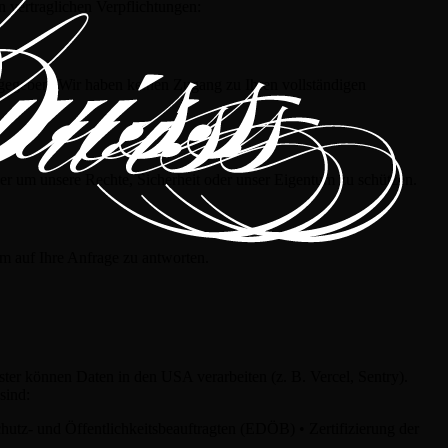
n vertraglichen Verpflichtungen:
egeben. Wir haben keinen Zugang zu Ihren vollständigen
oder um unsere Rechte, Sicherheit oder unser Eigentum zu schützen.
m auf Ihre Anfrage zu antworten.
ter können Daten in den USA verarbeiten (z. B. Vercel, Sentry).
sind:
tz- und Öffentlichkeitsbeauftragten (EDÖB) • Zertifizierung der