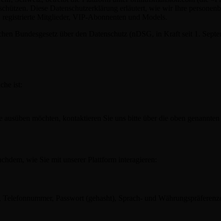
chützen. Diese Datenschutzerklärung erläutert, wie wir Ihre persone
r, registrierte Mitglieder, VIP-Abonnenten und Models.
schen Bundesgesetz über den Datenschutz (nDSG, in Kraft seit 1. S
he ist:
e ausüben möchten, kontaktieren Sie uns bitte über die oben genannte
hdem, wie Sie mit unserer Plattform interagieren:
e, Telefonnummer, Passwort (gehasht), Sprach- und Währungspräferenz