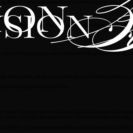
orm. Diese Anbieter verarbeiten Daten in unserem Auftrag unter strenge
 abgewickelt. Nur die notwendigen Transaktionsdaten werden weiterg
h, durch Gerichtsbeschluss oder behördliche Anfrage erforderlich ist, 
odel Ihren Namen, die Buchungsdetails und Ihre Kontaktpräferenzen, u
nde, Datenmakler oder andere Dritte.
in der Schweiz gespeichert und verarbeitet. Einige unserer Dienstleis
, stellen wir sicher, dass angemessene Schutzmassnahmen vorhanden 
ln (SVK) • Angemessenheitsbeschlüsse des Eidgenössischen Datenschu