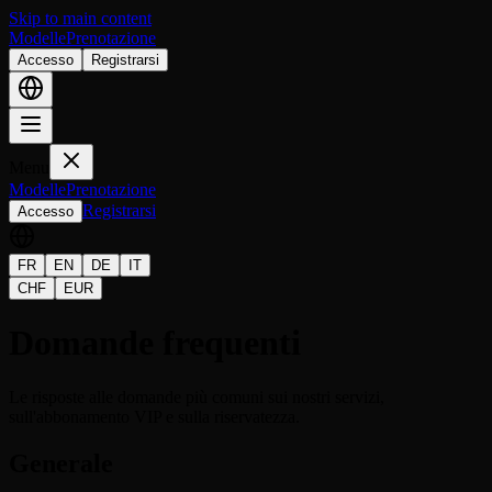
Skip to main content
Modelle
Prenotazione
Accesso
Registrarsi
Menu
Modelle
Prenotazione
Registrarsi
Accesso
FR
EN
DE
IT
CHF
EUR
Domande frequenti
Le risposte alle domande più comuni sui nostri servizi,
sull'abbonamento VIP e sulla riservatezza.
Generale