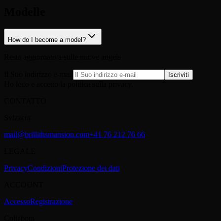
Modelle
How do I become a model?
Resta aggiornato/a sulle nuove angels
Il Suo indirizzo e-mail
Iscriviti
Ho letto e accetto la politica sulla privacy.
CONTATTO
Svizzera
mail@brillithsmansion.com
+41 76 212 76 66
LEGALE
Privacy
Condizioni
Protezione dei dati
ACCOUNT
Accesso
Registrazione
Collabora